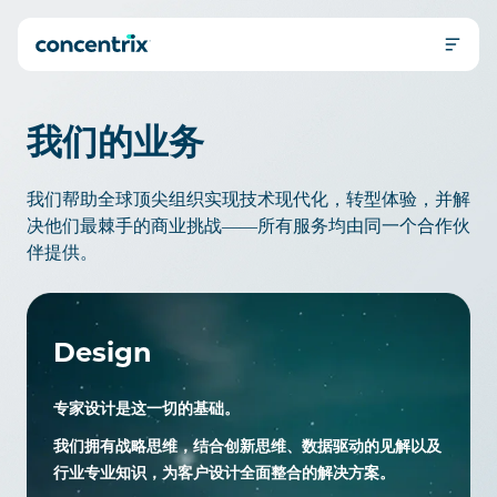
电话 +86 400-811-3499
我们的业务
客户互动解决方案与运营
全渠道数字营销
服务与解决方案
网站开发与运营
分析与咨询
产品与技术
数字化企业
我们的业务
人工智能解决方案
即将推出！
B2B销售
关于我们
即将推出！
iX 产品套件
标注业务
iX Hello
招贤纳士
iX Hero
我们帮助全球顶尖组织实现技术现代化，转型体验，并解
联系我们
决他们最棘手的商业挑战——所有服务均由同一个合作伙
伴提供。
Design
专家设计是这一切的基础。
我们拥有战略思维，结合创新思维、数据驱动的见解以及
行业专业知识，为客户设计全面整合的解决方案。