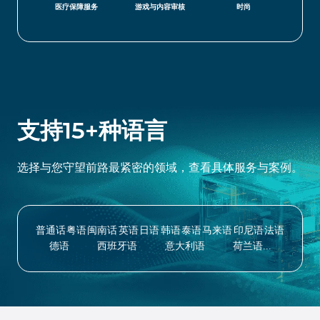
医疗保障服务
游戏与内容审核
时尚
支持15+种语言
选择与您守望前路最紧密的领域，查看具体服务与案例。
普通话
粤语
闽南话
英语
日语
韩语
泰语
马来语
印尼语
法语
德语
西班牙语
意大利语
荷兰语...