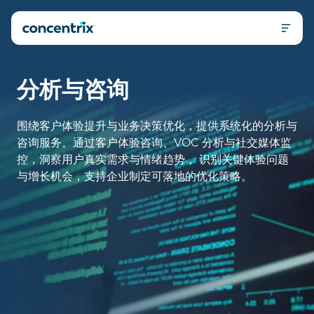
电话 +86 400-811-3499
我们的业务
客户互动解决方案与运营
全渠道数字营销
服务与解决方案
网站开发与运营
分析与咨询
产品与技术
数字化企业
分析与咨询
人工智能解决方案
即将推出！
B2B销售
关于我们
即将推出！
iX 产品套件
标注业务
iX Hello
招贤纳士
iX Hero
关于Concentrix
围绕客户体验提升与业务决策优化，提供系统化的分析与
媒体中心
咨询服务。通过客户体验咨询、VOC 分析与社交媒体监
联系我们
控，洞察用户真实需求与情绪趋势， 识别关键体验问题
与增长机会，支持企业制定可落地的优化策略。