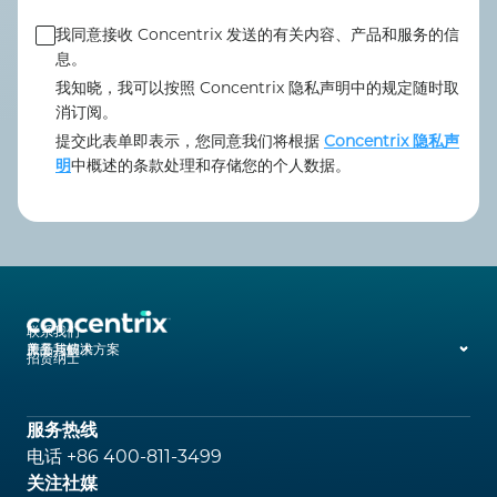
我同意接收 Concentrix 发送的有关内容、产品和服务的信
息。
我知晓，我可以按照 Concentrix 隐私声明中的规定随时取
消订阅。
提交此表单即表示，您同意我们将根据
Concentrix 隐私声
明
中概述的条款处理和存储您的个人数据。
客户互动解决方案与运营
iX 产品套件
关于Concentrix
联系我们
服务与解决方案
产品与技术
关于我们
全渠道数字营销
iX Hello
媒体中心
招贤纳士
网站开发与运营
iX Hero
分析与咨询
服务热线
数字化企业
电话 +86 400-811-3499
人工智能解决方案
关注社媒
B2B销售